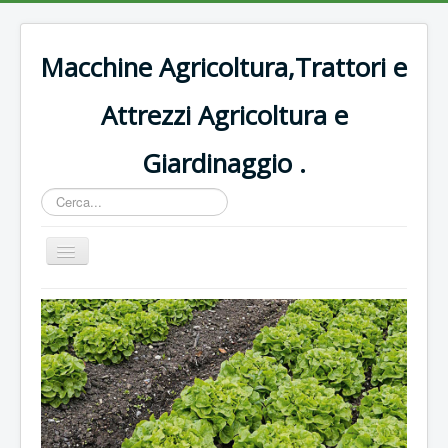
Macchine Agricoltura,Trattori e
Attrezzi Agricoltura e
Giardinaggio .
Cerca...
Cambia
navigazione
Home
Decespugliatori Oleomac
Rasaerba
Trattori vigneto
Forbici e potatura