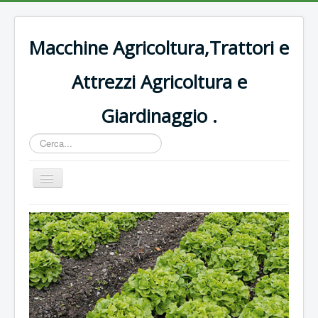
Macchine Agricoltura,Trattori e
Attrezzi Agricoltura e
Giardinaggio .
Cerca...
Cambia
navigazione
Home
Decespugliatori Oleomac
Rasaerba
Trattori vigneto
Forbici e potatura