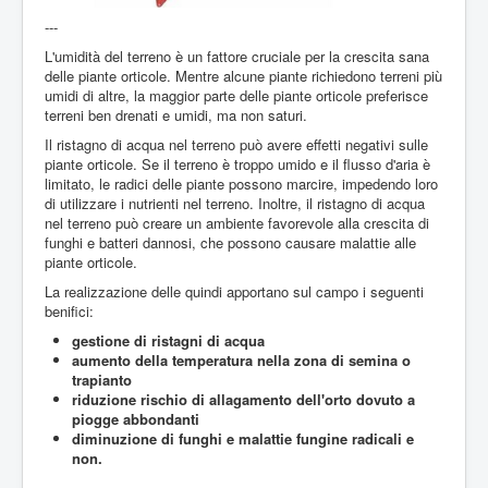
---
L'umidità del terreno è un fattore cruciale per la crescita sana
delle piante orticole. Mentre alcune piante richiedono terreni più
umidi di altre, la maggior parte delle piante orticole preferisce
terreni ben drenati e umidi, ma non saturi.
Il ristagno di acqua nel terreno può avere effetti negativi sulle
piante orticole. Se il terreno è troppo umido e il flusso d'aria è
limitato, le radici delle piante possono marcire, impedendo loro
di utilizzare i nutrienti nel terreno. Inoltre, il ristagno di acqua
nel terreno può creare un ambiente favorevole alla crescita di
funghi e batteri dannosi, che possono causare malattie alle
piante orticole.
La realizzazione delle quindi apportano sul campo i seguenti
benifici:
gestione di ristagni di acqua
aumento della temperatura nella zona di semina o
trapianto
riduzione rischio di allagamento dell'orto dovuto a
piogge abbondanti
diminuzione di funghi e malattie fungine radicali e
non.