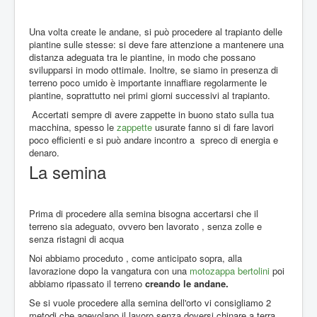
Una volta create le andane, si può procedere al trapianto delle
piantine sulle stesse: si deve fare attenzione a mantenere una
distanza adeguata tra le piantine, in modo che possano
svilupparsi in modo ottimale. Inoltre, se siamo in presenza di
terreno poco umido è importante innaffiare regolarmente le
piantine, soprattutto nei primi giorni successivi al trapianto.
Accertati sempre di avere zappette in buono stato sulla tua
macchina, spesso le
zappette
usurate fanno si di fare lavori
poco efficienti e si può andare incontro a spreco di energia e
denaro.
La semina
Prima di procedere alla semina bisogna accertarsi che il
terreno sia adeguato, ovvero ben lavorato , senza zolle e
senza ristagni di acqua
Noi abbiamo proceduto , come anticipato sopra, alla
lavorazione dopo la vangatura con una
motozappa bertolini
poi
abbiamo ripassato il terreno
creando le andane.
Se si vuole procedere alla semina dell'orto vi consigliamo 2
metodi che agevolano il lavoro senza doversi chinare a terra