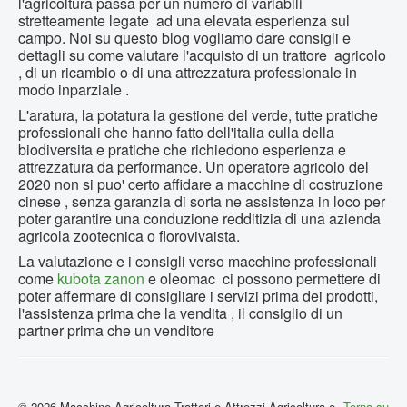
l'agricoltura passa per un numero di variabili
stretteamente legate ad una elevata esperienza sul
campo. Noi su questo blog vogliamo dare consigli e
dettagli su come valutare l'acquisto di un trattore agricolo
, di un ricambio o di una attrezzatura professionale in
modo inparziale .
L'aratura, la potatura la gestione del verde, tutte pratiche
professionali che hanno fatto dell'italia culla della
biodiversita e pratiche che richiedono esperienza e
attrezzatura da performance. Un operatore agricolo del
2020 non si puo' certo affidare a macchine di costruzione
cinese , senza garanzia di sorta ne assistenza in loco per
poter garantire una conduzione redditizia di una azienda
agricola zootecnica o florovivaista.
La valutazione e i consigli verso macchine professionali
come
kubota
zanon
e oleomac ci possono permettere di
poter affermare di consigliare i servizi prima dei prodotti,
l'assistenza prima che la vendita , il consiglio di un
partner prima che un venditore
© 2026 Macchine Agricoltura,Trattori e Attrezzi Agricoltura e
Torna su