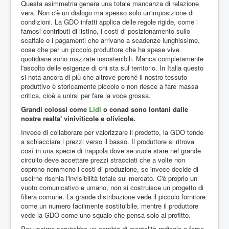
Questa asimmetria genera una totale mancanza di relazione
vera. Non c'è un dialogo ma spesso solo un'imposizione di
condizioni. La GDO infatti applica delle regole rigide, come i
famosi contributi di listino, i costi di posizionamento sullo
scaffale o i pagamenti che arrivano a scadenze lunghissime,
cose che per un piccolo produttore che ha spese vive
quotidiane sono mazzate insostenibili. Manca completamente
l'ascolto delle esigenze di chi sta sul territorio. In Italia questo
si nota ancora di più che altrove perché il nostro tessuto
produttivo è storicamente piccolo e non riesce a fare massa
critica, cioè a unirsi per fare la voce grossa.
Grandi colossi come
Lidl
o conad sono lontani dalle
nostre realta' viniviticole e olivicole.
Invece di collaborare per valorizzare il prodotto, la GDO tende
a schiacciare i prezzi verso il basso. Il produttore si ritrova
così in una specie di trappola dove se vuole stare nel grande
circuito deve accettare prezzi stracciati che a volte non
coprono nemmeno i costi di produzione, se invece decide di
uscirne rischia l'invisibilità totale sul mercato. C'è proprio un
vuoto comunicativo e umano, non si costruisce un progetto di
filiera comune. La grande distribuzione vede il piccolo fornitore
come un numero facilmente sostituibile, mentre il produttore
vede la GDO come uno squalo che pensa solo al profitto.
Per uscirne servirebbe un cambio di mentalità radicale e forse