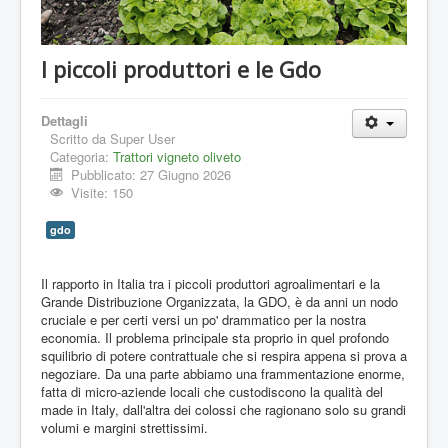
I piccoli produttori e le Gdo
Dettagli
Scritto da
Super User
Categoria:
Trattori vigneto oliveto
Pubblicato: 27 Giugno 2026
Visite: 150
gdo
Il rapporto in Italia tra i piccoli produttori agroalimentari e la
Grande Distribuzione Organizzata, la GDO, è da anni un nodo
cruciale e per certi versi un po' drammatico per la nostra
economia. Il problema principale sta proprio in quel profondo
squilibrio di potere contrattuale che si respira appena si prova a
negoziare. Da una parte abbiamo una frammentazione enorme,
fatta di micro-aziende locali che custodiscono la qualità del
made in Italy, dall'altra dei colossi che ragionano solo su grandi
volumi e margini strettissimi.