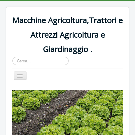
Macchine Agricoltura,Trattori e
Attrezzi Agricoltura e
Giardinaggio .
Cerca...
Cambia
navigazione
Home
Decespugliatori Oleomac
Rasaerba
Trattori vigneto
Forbici e potatura