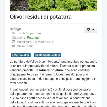
Olivo: residui di potatura
Dettagli
Scritto da
Super User
Categoria:
Potatura
Pubblicato: 25 Marzo 2025
Visite: 4660
potatura olivo
smaltimento residui
La potatura dell'olivo è un intervento fondamentale per garantire
la salute e la produttività dell'albero. Durante questo processo,
vengono prodotti
i residui di potatura
, che sono costituiti
principalmente da rami e rametti. Questi residui possono
essere classificati in due categorie principali: i rami leggeri e i
rami pesanti.
I rami leggeri, solitamente i più sottili, si possono generare
dalla potatura di mantenimento e da quella di produzione, dove
si eliminano i getti eccessivi e si favorisce la penetrazione
della luce. I rami pesanti, invece, sono generalmente quelli più
consistenti e vengono prodotti durante potature più drastiche o