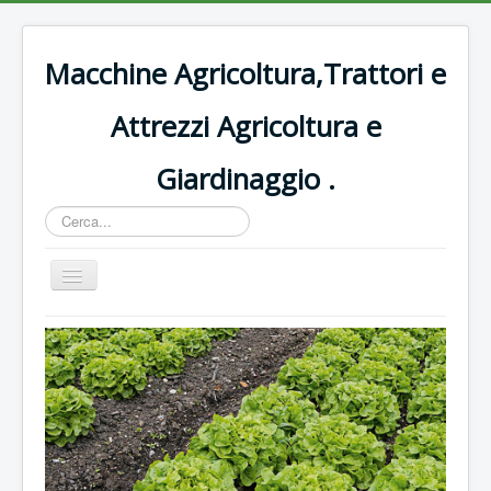
Macchine Agricoltura,Trattori e
Attrezzi Agricoltura e
Giardinaggio .
Cerca...
Cambia
navigazione
Home
Decespugliatori Oleomac
Rasaerba
Trattori vigneto
Forbici e potatura