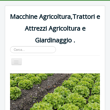
Macchine Agricoltura,Trattori e
Attrezzi Agricoltura e
Giardinaggio .
Cerca...
Cambia
navigazione
Home
Decespugliatori Oleomac
Rasaerba
Trattori vigneto
Forbici e potatura