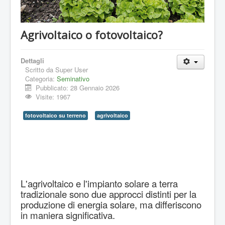
Agrivoltaico o fotovoltaico?
Dettagli
Scritto da
Super User
Categoria:
Seminativo
Pubblicato: 28 Gennaio 2026
Visite: 1967
fotovoltaico su terreno
agrivoltaico
L'agrivoltaico e l'impianto solare a terra
tradizionale sono due approcci distinti per la
produzione di energia solare, ma differiscono
in maniera significativa.