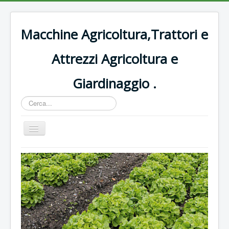
Macchine Agricoltura,Trattori e
Attrezzi Agricoltura e
Giardinaggio .
Cerca...
Cambia
navigazione
Home
Decespugliatori Oleomac
Rasaerba
Trattori vigneto
Forbici e potatura