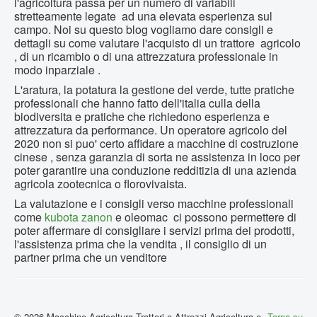
l'agricoltura passa per un numero di variabili
stretteamente legate ad una elevata esperienza sul
campo. Noi su questo blog vogliamo dare consigli e
dettagli su come valutare l'acquisto di un trattore agricolo
, di un ricambio o di una attrezzatura professionale in
modo inparziale .
L'aratura, la potatura la gestione del verde, tutte pratiche
professionali che hanno fatto dell'italia culla della
biodiversita e pratiche che richiedono esperienza e
attrezzatura da performance. Un operatore agricolo del
2020 non si puo' certo affidare a macchine di costruzione
cinese , senza garanzia di sorta ne assistenza in loco per
poter garantire una conduzione redditizia di una azienda
agricola zootecnica o florovivaista.
La valutazione e i consigli verso macchine professionali
come
kubota
zanon
e oleomac ci possono permettere di
poter affermare di consigliare i servizi prima dei prodotti,
l'assistenza prima che la vendita , il consiglio di un
partner prima che un venditore
© 2026 Macchine Agricoltura,Trattori e Attrezzi Agricoltura e
Torna su