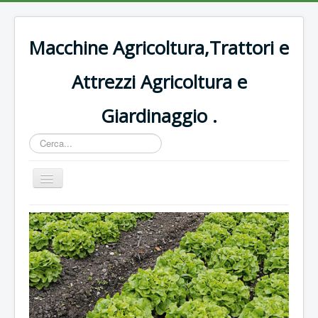
Macchine Agricoltura,Trattori e
Attrezzi Agricoltura e
Giardinaggio .
Cerca...
Cambia
navigazione
Home
Decespugliatori Oleomac
Rasaerba
Trattori vigneto
Forbici e potatura