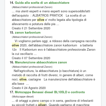
14.
Guida alla scelta di un abbacchiatore
(Abbacchiatori professionali Zanon)
... ma utenti esperti e meno esperti sono supersoddisfatti
dell'acquisto : ALBATROS PRATICK La scelta di un
abbacchiatore per
olive
e' molto legata alla tipologia di
allevamento e potatura delle pia ...
Creato il 21 Settembre 2020
15.
zanon karbonium
(Abbacchiatori professionali Zanon)
Vi vogliamo parlare oggi, a ridosso della campagna raccolta
olive
2020, dell'abbacchiatore zanon karbonium a batteria
12v Il Karbonium evo è l'abbacchiatore professionale Zanon
la cui oscillazio ...
Creato il 07 Settembre 2020
16.
Manutenzione abbacchiatore zanon
(Abbacchiatori professionali Zanon)
Nell'agricoltura, la abbacchiatura (o bacchiatura) è un
metodo di raccolta di frutti diversi, in genere di alberi, come
noci,
olive
, castagne La manutenzione dell'abbacchiatore è
alla base ...
Creato il 24 Agosto 2020
17.
Motozappa Benassi diesel BL105LD e confronto
(Motozappe diesel)
... di ortaggi a pieno campo o in serra, gestione di infestanti
su piccoli frutteti o
olive
ti. Quando parliamo di macchine