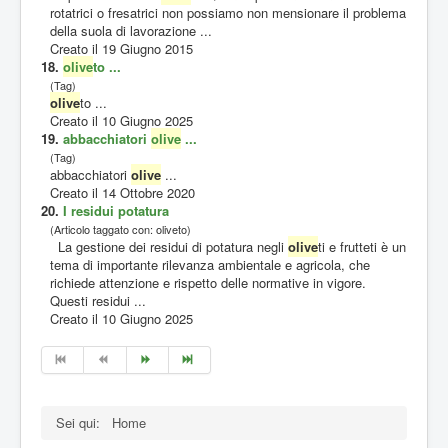
rotatrici o fresatrici non possiamo non mensionare il problema
della suola di lavorazione ...
Creato il 19 Giugno 2015
18.
olive
to ...
(Tag)
olive
to ...
Creato il 10 Giugno 2025
19.
abbacchiatori
olive
...
(Tag)
abbacchiatori
olive
...
Creato il 14 Ottobre 2020
20.
I residui potatura
(Articolo taggato con: oliveto)
La gestione dei residui di potatura negli
olive
ti e frutteti è un
tema di importante rilevanza ambientale e agricola, che
richiede attenzione e rispetto delle normative in vigore.
Questi residui ...
Creato il 10 Giugno 2025
Sei qui:
Home