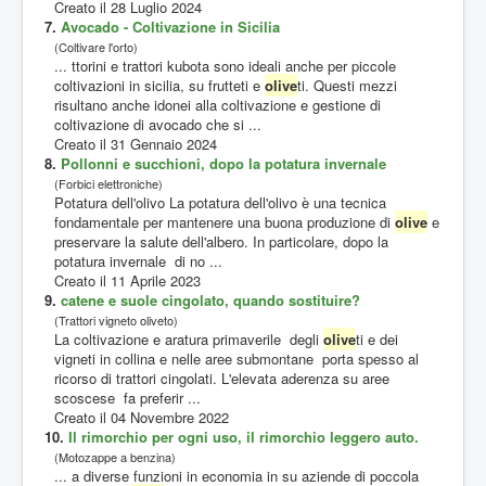
Creato il 28 Luglio 2024
7.
Avocado - Coltivazione in Sicilia
(Coltivare l'orto)
... ttorini e trattori kubota sono ideali anche per piccole
coltivazioni in sicilia, su frutteti e
olive
ti. Questi mezzi
risultano anche idonei alla coltivazione e gestione di
coltivazione di avocado che si ...
Creato il 31 Gennaio 2024
8.
Pollonni e succhioni, dopo la potatura invernale
(Forbici elettroniche)
Potatura dell'olivo La potatura dell'olivo è una tecnica
fondamentale per mantenere una buona produzione di
olive
e
preservare la salute dell'albero. In particolare, dopo la
potatura invernale di no ...
Creato il 11 Aprile 2023
9.
catene e suole cingolato, quando sostituire?
(Trattori vigneto oliveto)
La coltivazione e aratura primaverile degli
olive
ti e dei
vigneti in collina e nelle aree submontane porta spesso al
ricorso di trattori cingolati. L'elevata aderenza su aree
scoscese fa preferir ...
Creato il 04 Novembre 2022
10.
Il rimorchio per ogni uso, il rimorchio leggero auto.
(Motozappe a benzina)
... a diverse funzioni in economia in su aziende di poccola