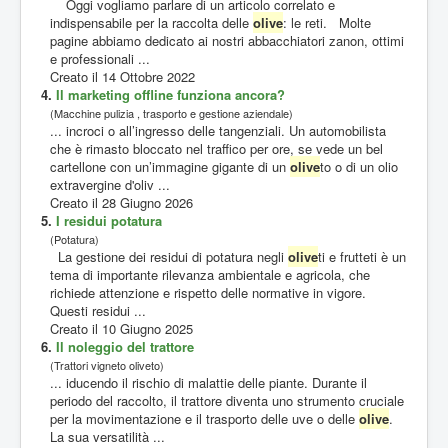
Oggi vogliamo parlare di un articolo correlato e
indispensabile per la raccolta delle
olive
: le reti. Molte
pagine abbiamo dedicato ai nostri abbacchiatori zanon, ottimi
e professionali ...
Creato il 14 Ottobre 2022
4.
Il marketing offline funziona ancora?
(Macchine pulizia , trasporto e gestione aziendale)
... incroci o all’ingresso delle tangenziali. Un automobilista
che è rimasto bloccato nel traffico per ore, se vede un bel
cartellone con un’immagine gigante di un
olive
to o di un olio
extravergine d'oliv ...
Creato il 28 Giugno 2026
5.
I residui potatura
(Potatura)
La gestione dei residui di potatura negli
olive
ti e frutteti è un
tema di importante rilevanza ambientale e agricola, che
richiede attenzione e rispetto delle normative in vigore.
Questi residui ...
Creato il 10 Giugno 2025
6.
Il noleggio del trattore
(Trattori vigneto oliveto)
... iducendo il rischio di malattie delle piante. Durante il
periodo del raccolto, il trattore diventa uno strumento cruciale
per la movimentazione e il trasporto delle uve o delle
olive
.
La sua versatilità ...