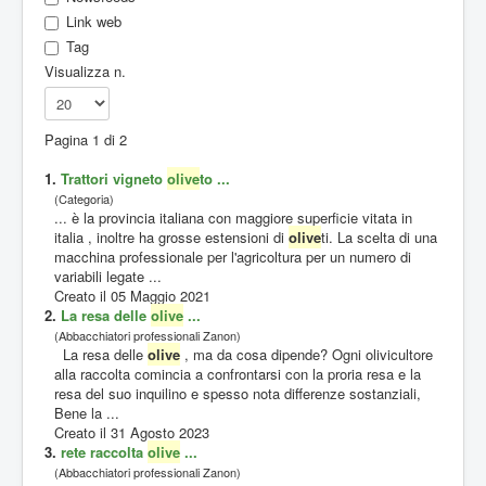
Link web
Tag
Visualizza n.
Pagina 1 di 2
1.
Trattori vigneto
olive
to ...
(Categoria)
... è la provincia italiana con maggiore superficie vitata in
italia , inoltre ha grosse estensioni di
olive
ti. La scelta di una
macchina professionale per l'agricoltura per un numero di
variabili legate ...
Creato il 05 Maggio 2021
2.
La resa delle
olive
...
(Abbacchiatori professionali Zanon)
La resa delle
olive
, ma da cosa dipende? Ogni olivicultore
alla raccolta comincia a confrontarsi con la proria resa e la
resa del suo inquilino e spesso nota differenze sostanziali,
Bene la ...
Creato il 31 Agosto 2023
3.
rete raccolta
olive
...
(Abbacchiatori professionali Zanon)