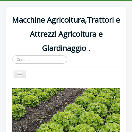
Macchine Agricoltura,Trattori e
Attrezzi Agricoltura e
Giardinaggio .
Cerca...
Cambia
navigazione
Home
Decespugliatori Oleomac
Rasaerba
Trattori vigneto
Forbici e potatura