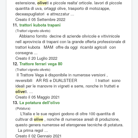
estensione,
olive
ti e piccole realta' orticole. lavori di piccole
quantita di uva, ortaggi olive, trasporto di motozappe,
deceaspugliatori e attrezzatur ...
Creato il 05 Settembre 2022
11.
trattori kubota trapani
(Trattori vigneto oliveto)
Abbiamo fornito decine di aziende olivicole e vitivinicole
nell aprovincia di trapani con la grande offerta professionale di
trattori kubota MAM offre da oggi ricambi agricoli con
consegna ...
Creato il 20 Luglio 2022
12.
Trattore ferrari vega 80
(Trattori vigneto oliveto)
Il Trattore Vega è disponibile in numerose versioni ,
reversibili AR RS e DUALSTEER I trattori sono
ideali per le manovre in vigneti e serre, nonche in frutteti e
olive
ti. ...
Creato il 05 Maggio 2021
13.
La potatura dell'olivo
(Potatura)
L'Italia e le sue regioni godono di oltre 100 quantita di
cultivar di
olive
, nonche di numerose areali di produzione,
questo genera numerose ed eterogenee tecniche di potatura.
La prima regol ...
Creato il 02 Gennaio 2021