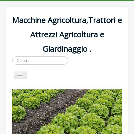
Macchine Agricoltura,Trattori e
Attrezzi Agricoltura e
Giardinaggio .
Cerca...
Cambia
navigazione
Home
Decespugliatori Oleomac
Rasaerba
Trattori vigneto
Forbici e potatura