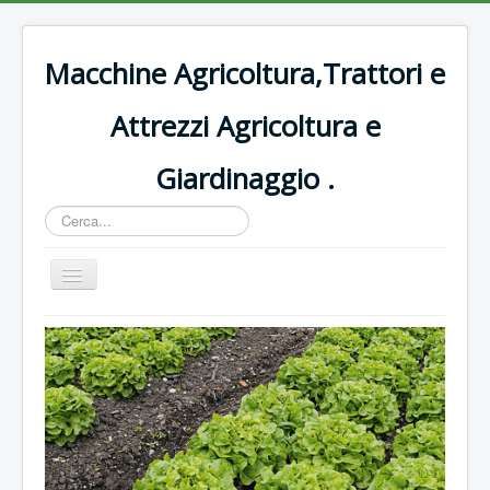
Macchine Agricoltura,Trattori e
Attrezzi Agricoltura e
Giardinaggio .
Cerca...
Cambia
navigazione
Home
Decespugliatori Oleomac
Rasaerba
Trattori vigneto
Forbici e potatura