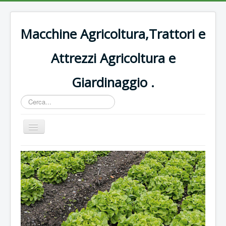
Macchine Agricoltura,Trattori e
Attrezzi Agricoltura e
Giardinaggio .
Cerca...
Cambia
navigazione
Home
Decespugliatori Oleomac
Rasaerba
Trattori vigneto
Forbici e potatura