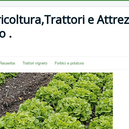
coltura,Trattori e Attrez
o .
Rasaerba
Trattori vigneto
Forbici e potatura