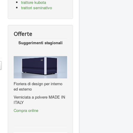
trattore kubota
trattori seminativo
Offerte
Suggerimenti stagionali
Fioriera di design per interno
ed esterno
Verniciata a polvere MADE IN
ITALY
Compra online