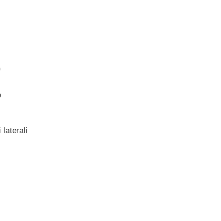
)
o
laterali