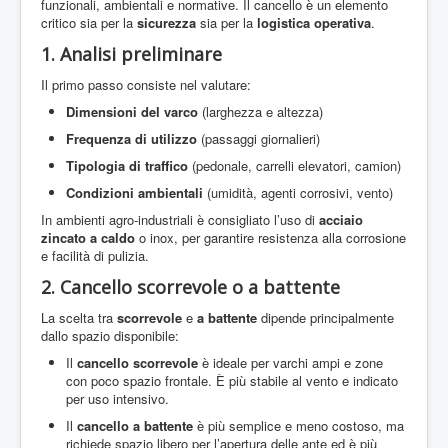
funzionali, ambientali e normative. Il cancello è un elemento
critico sia per la
sicurezza
sia per la
logistica operativa
.
1. Analisi preliminare
Il primo passo consiste nel valutare:
Dimensioni del varco
(larghezza e altezza)
Frequenza di utilizzo
(passaggi giornalieri)
Tipologia di traffico
(pedonale, carrelli elevatori, camion)
Condizioni ambientali
(umidità, agenti corrosivi, vento)
In ambienti agro-industriali è consigliato l’uso di
acciaio
zincato a caldo
o inox, per garantire resistenza alla corrosione
e facilità di pulizia.
2. Cancello scorrevole o a battente
La scelta tra
scorrevole
e
a battente
dipende principalmente
dallo spazio disponibile:
Il
cancello scorrevole
è ideale per varchi ampi e zone
con poco spazio frontale. È più stabile al vento e indicato
per uso intensivo.
Il
cancello a battente
è più semplice e meno costoso, ma
richiede spazio libero per l’apertura delle ante ed è più