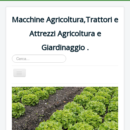
Macchine Agricoltura,Trattori e
Attrezzi Agricoltura e
Giardinaggio .
Cerca...
Cambia
navigazione
Home
Decespugliatori Oleomac
Rasaerba
Trattori vigneto
Forbici e potatura