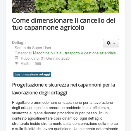
Come dimensionare il cancello del
tuo capannone agricolo
Dettagli
Scritto da
Super User
Categoria:
Macchine pulizia , trasporto e gestione aziendale
Pubblicato: 31 Gennaio 2026
Visite: 1966
trasformazione ortaggi
Progettazione e sicurezza nei capannoni per la
lavorazione degli ortaggi
Progettare o ammodernare un capannone per la lavorazione
degli ortaggi significa creare un ambiente in cui efficienza,
sicurezza e igiene devono procedere di pari passo. In un
contesto agroalimentare così dinamico, ogni dettaglio
strutturale incide direttamente sulla conservazione della merce
e sulla fluidità del lavoro quotidiano. Un elemento determinante